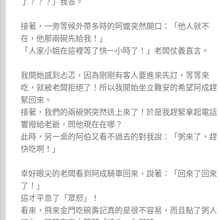
了？？？」我答。
接著，一旁等候外帶多時的阿嬤突然開口：「他人就不
在，他那兩碗先給我！」
「人家小姐在這裡等了快一小時了！」老闆仗義直言。
我開始感到忐忑，因為剛剛有客人要進來先訂，等等來
吃，就被老闆拒絕了！所以我開始坐立難安的希望阿成趕
緊回來。
接著，我們的兩碗粥突然送上來了！於是我趕緊拿起電話
響撥給老爺，問他現在在哪？
此時，另一桌的阿伯又看不過去的對我說：「粥來了，趕
快吃啊！」
幸好眼尖的老闆看到阿成騎車回來，說著：「回來了回來
了！」
這才平息了「眾怒」！
看來，飛來金門吃碗壽記真的是很不容易，而且點了粥人