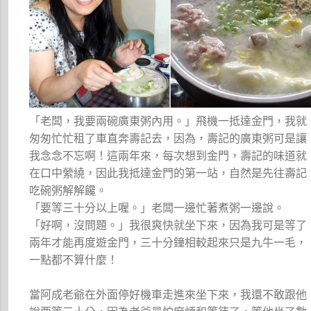
「老闆，我要兩碗廣東粥內用。」飛機一抵達金門，我就
匆匆忙忙租了車直奔壽記去，因為，壽記的廣東粥可是讓
我念念不忘啊！這兩年來，每次想到金門，壽記的味道就
在口中縈繞，因此我抵達金門的第一站，自然是先往壽記
吃碗粥解解饞。
「要等三十分以上喔。」老闆一邊忙著煮粥一邊說。
「好啊，沒問題。」我很爽快就坐下來，因為我可是等了
兩年才能再度遊金門，三十分鐘相較起來只是九牛一毛，
一點都不算什麼！
當阿成老爺在外面停好機車走進來坐下來，我還不敢跟他