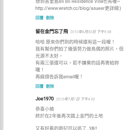
想到峇里島Bli Bli Residence Villa也有喔~
http://www.wretch.cc/blog/asueer更詳細:)
回覆
刪除
留在金門忘了飛
2010年6月30日 下午5:58
哈哈 原來你們到的時候還有這一段喔！
我有幫你們拍了幾張努力做鳥偶的照片，但
光源不太好，
有兩三張還可以，若不嫌棄的話再寄給妳
囉！
再麻煩告訴我email喔！
回覆
刪除
Joe1970
2010年7月1日 下午4:50
恭喜小禎
終於在2年後再次踏上金門的土地
又有好看的遊記可以追了...YA!!