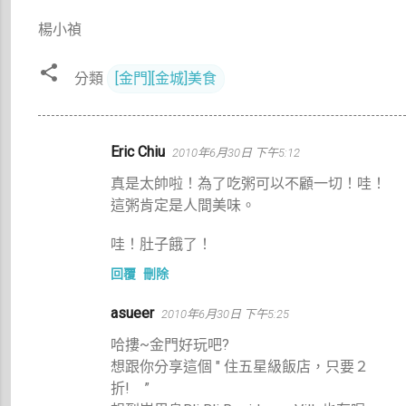
楊小禎
分類
[金門][金城]美食
留
Eric Chiu
2010年6月30日 下午5:12
言
真是太帥啦！為了吃粥可以不顧一切！哇！
這粥肯定是人間美味。
哇！肚子餓了！
回覆
刪除
asueer
2010年6月30日 下午5:25
哈摟~金門好玩吧?
想跟你分享這個 " 住五星級飯店，只要２
折! ”