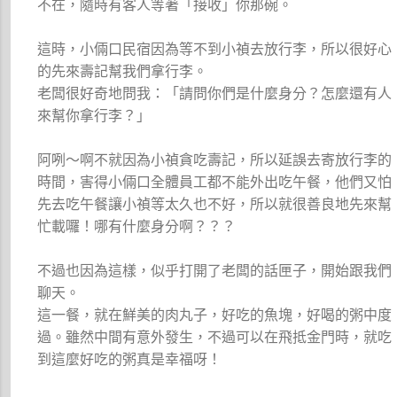
不在，隨時有客人等著「接收」你那碗。
這時，小倆口民宿因為等不到小禎去放行李，所以很好心
的先來壽記幫我們拿行李。
老闆很好奇地問我：「請問你們是什麼身分？怎麼還有人
來幫你拿行李？」
阿咧～啊不就因為小禎貪吃壽記，所以延誤去寄放行李的
時間，害得小倆口全體員工都不能外出吃午餐，他們又怕
先去吃午餐讓小禎等太久也不好，所以就很善良地先來幫
忙載囉！哪有什麼身分啊？？？
不過也因為這樣，似乎打開了老闆的話匣子，開始跟我們
聊天。
這一餐，就在鮮美的肉丸子，好吃的魚塊，好喝的粥中度
過。雖然中間有意外發生，不過可以在飛抵金門時，就吃
到這麼好吃的粥真是幸福呀！