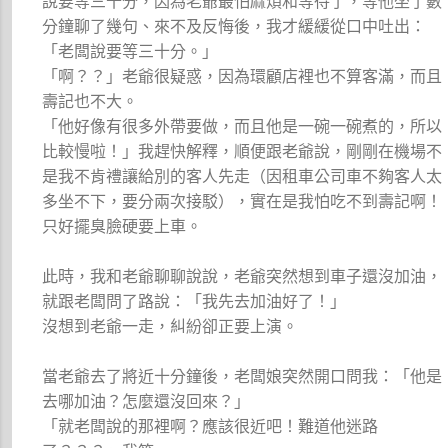
說要等三十分，因為老爺最怕麻煩和等待了，等他坐了數
分鐘聊了幾句、來不及反悔後，我才緩緩從口中吐出：
「老闆說要等三十分。」
「啊？？」老爺很疑惑，因為環顧店裡也不算客滿，而且
壽記也不大。
「他好像有很多外帶要做，而且他是一碗一碗煮的，所以
比較慢啦！」我趕快解釋，順便跟老爺說，剛剛在機場不
是我不肯禮讓給別的客人先走（因租車公司車不夠客人太
多坐不下，要分兩次接駁），實在是我怕吃不到壽記啊！
只好擺臭臉硬要上車。
此時，我和老爺聊聊說說，老爺突然想到車子還沒加油，
就跟老闆問了路說：「我先去加油好了！」
沒想到老爺一走，糾紛卻正要上演。
當老爺去了將近十分鐘後，老闆娘突然開口問我：「他是
去哪加油？怎麼還沒回來？」
「就老闆說的那裡啊？應該很近吧！難道他迷路