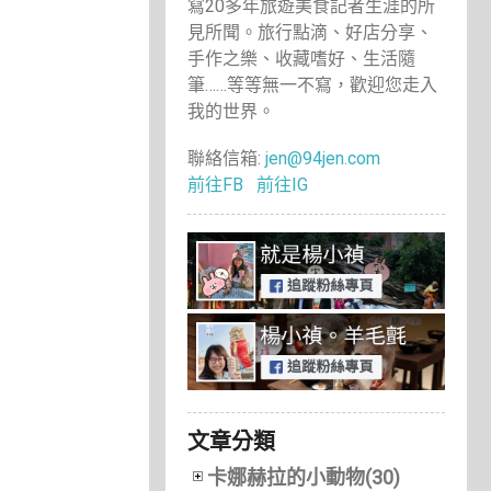
寫20多年旅遊美食記者生涯的所
見所聞。旅行點滴、好店分享、
手作之樂、收藏嗜好、生活隨
筆……等等無一不寫，歡迎您走入
我的世界。
聯絡信箱:
jen@94jen.com
前往FB
前往IG
文章分類
卡娜赫拉的小動物(30)