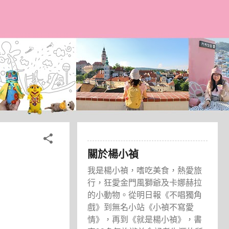
關於楊小禎
我是楊小禎，嗜吃美食，熱愛旅
行，狂愛金門風獅爺及卡娜赫拉
的小動物。從明日報《不唱獨角
戲》到無名小站《小禎不寫愛
情》，再到《就是楊小禎》，書