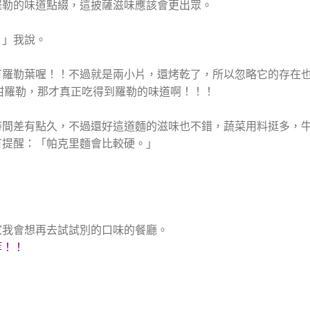
羅勒的味道點綴，這披薩滋味應該會更出眾。
！」我說。
有羅勒葉喔！！不過就是兩小片，還烤乾了，所以忽略它的存在
鮮甜羅勒，那才真正吃得到羅勒的味道啊！！！
時間差有點久，不過還好這道麵的滋味也不錯，蔬菜用料挺多，
有提醒：「帕克里麵會比較硬。」
家我會想再去試試別的口味的餐廳。
等！！