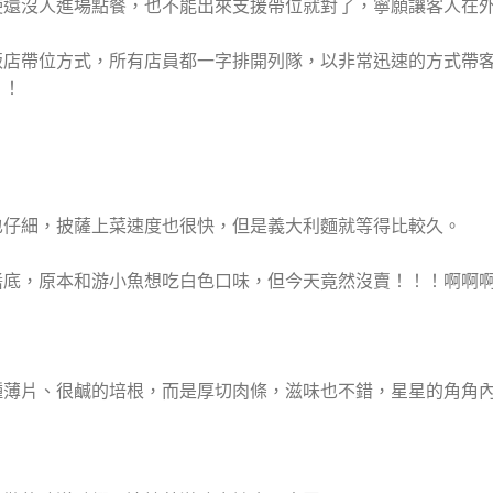
使還沒人進場點餐，也不能出來支援帶位就對了，寧願讓客人在
飯店帶位方式，所有店員都一字排開列隊，以非常迅速的方式帶
！！
也仔細，披薩上菜速度也很快，但是義大利麵就等得比較久。
醬底，原本和游小魚想吃白色口味，但今天竟然沒賣！！！啊啊
種薄片、很鹹的培根，而是厚切肉條，滋味也不錯，星星的角角
」