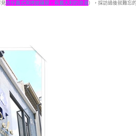
詳見
佐佧義式窯烤披薩屋，有義大利的浪漫
），採訪過後就難忘