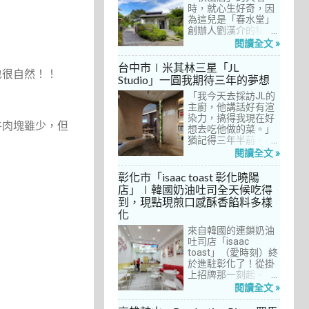
間價位較親民的牛排
時，就心生好奇，因
餐廳……，最終，小禎
為這兒是「春水堂」
選定了阿姨及表弟剛
創辦人劉漢介的私人
去吃過的「法森小
招待所，只對會員開
閱讀全文 »
館」，理由很簡單：
放預約入住、用餐。
歐法套餐1680元起的
自從十多年前搬回彰
台中市∣米其林三星「JL
也很自然！！
價位可以接受，而且
化之後，小禎才開始
Studio」一圓我期待三年的夢想
不是無菜單料理，從
上春水堂吃飯、喝
開胃菜、湯品、主
「我今天去採訪JL的
茶，有一度還把春水
菜、甜點等，通通可
主廚，他講話好有渲
堂當麵店在吃，每週
以選自己喜歡的，小
染力，搞得我現在好
到台中上課時，總忍
牛肉塊雖少，但
禎覺得能夠自由搭配
想去吃他做的菜。」
不住奔入春水堂，點
很讚！而且「法森小
猶記得三年半前，當
上一碗「XO醬拌麵」
館」是台中老字號的
米其林評鑑要來台中
搭配一杯茶飲，後來
閱讀全文 »
法式餐廳，網路好評
之前，我接搞的雜誌
也嘗試過其他茶點，
不斷，能夠屹立不搖
做了一次得獎預測，
對春水堂的餐飲很有
彰化市「isaac toast 彰化曉陽
這麼多年，一定有它
於是我因為工作踏入
信心。因此，一得知
店」∣韓國奶油吐司全天候吃得
的道理在呀！
JL Studio，當天回家
秋山居是春水堂創辦
到，現點現煎口感酥香餡料多樣
之後，我就迫不及待
人開設的，感覺就是
化
對嚴師厲友嚷嚷著。
品質保證，對喜愛美
從事美食採訪20多
食的小禎而言，自然
來自韓國的連鎖奶油
年，只採訪沒吃的店
深具吸引力。
吐司店「isaac
也不計其數，但從沒
toast」（愛時刻）終
有一家餐廳讓我這樣
於進駐彰化了！從掛
充滿渴望，留下「真
上招牌那一刻起，小
的好想吃吃看」的懸
禎就想著找時間來吃
閱讀全文 »
念。
吃看。之前就關注這
家連鎖店許久，只是