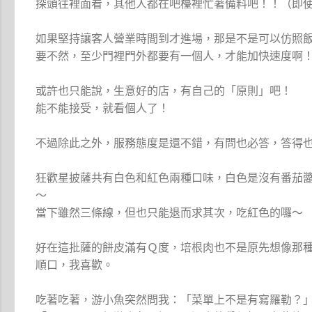
探頭往裡面看，其他人都在吧檯裡忙著備料吧！！（即
如果堅持讓客人營業時間到才進場，那是不是可以仿照
要不然，至少門裡門外都要有一個人，才能加快速度啊
或許也只能說，生意好的店，有自己的「原則」吧！
能不能接受，就看個人了！
不過除此之外，服務態度是還不錯，有問也必答，答得
狂歡星披薩共有白色和紅色兩種口味，白色是沒有番茄
～
當下雖然三條線，但也只能退而求其次，吃紅色的囉～
好在這批薩的餅皮滿有Ｑ度，培根肉也不是原先想像那
順口，我喜歡。
吃著吃著，游小魚突然問我：「菜單上不是有寫羅勒？