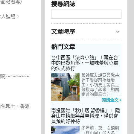
外面站著等）
搜尋網誌
客人進場。
文章時序
熱門文章
台中西區「法森小館」∣藏在台
中的巴黎角落，一場味蕾與心靈
的法式旅行
嚴師厲友說要與我共
啊啊～～～～～
進午餐提前為我慶
生，小禎馬上認真上
網搜尋了起來。期間
還曾詢問廣大的親友
們有沒有推薦的餐
閱讀全文 »
廳，但是只有小禎的
內包起士，香濃
阿姨及桄甄老師誠懇
南投國姓「秋山居 留香樓」∣ 隱
給我建議，其他都是
身山中精緻無菜單料理，僅供會
一堆來亂的！哈～ 從
員預約好神祕
台北君品酒店的「頤
宮」到台中的
多年前，第一次聽到
「澀」，再比較了幾
「秋山居」的大名