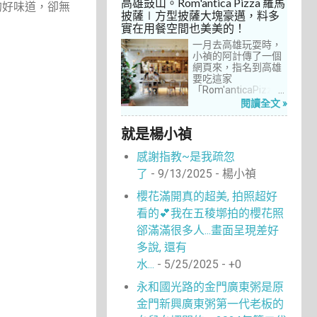
高雄鼓山。Rom'antica Pizza 羅馬
的好味道，卻無
每次去台中誘惑實在
披薩∣方型披薩大塊豪邁，料多
太多了！就……，這一
實在用餐空間也美美的！
次離家這麼近，不來
吃真的說不過去。
一月去高雄玩耍時，
小禎的阿計傳了一個
網頁來，指名到高雄
要吃這家
「Rom'anticaPizza
羅馬披薩」，看了圖
閱讀全文 »
片及介紹，思緒瞬間
被拉回了18年前的義
就是楊小禎
大利。當年遊義大利
時，就在街頭看到不
感謝指教~是我疏忽
少披薩店，一字排開
的各式披薩看起來琳
了
- 9/13/2025
- 楊小禎
瑯滿目，走進店內就
能點上一塊喜愛的口
櫻花滿開真的超美, 拍照超好
味大快朵頤，真的好
看的💕我在五稜墎拍的櫻花照
懷念啊！沒想到台灣
也有類似的披薩店。
郤滿滿很多人...畫面呈現差好
走！就到高雄吃披薩
多說, 還有
去！
水...
- 5/25/2025
- +0
永和國光路的金門廣東粥是原
金門新興廣東粥第一代老板的