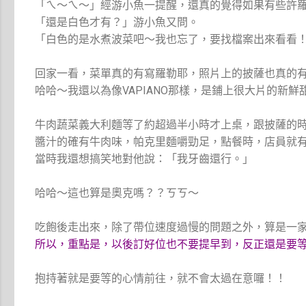
「ㄟ～ㄟ～」經游小魚一提醒，還真的覺得如果有些許
「還是白色才有？」游小魚又問。
「白色的是水煮波菜吧～我也忘了，要找檔案出來看看
回家一看，菜單真的有寫羅勒耶，照片上的披薩也真的
哈哈～我還以為像VAPIANO那樣，是鋪上很大片的新
牛肉蔬菜義大利麵等了約超過半小時才上桌，跟披薩的
醬汁的確有牛肉味，帕克里麵嚼勁足，點餐時，店員就
當時我還想搞笑地對他說：「我牙齒還行。」
哈哈～這也算是奧克嗎？？ㄎㄎ～
吃飽後走出來，除了帶位速度過慢的問題之外，算是一
所以，重點是，以後訂好位也不要提早到，反正還是要
抱持著就是要等的心情前往，就不會太過在意囉！！