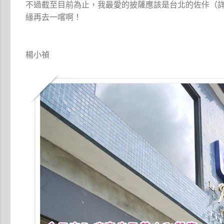
不過截至目前為止，我最愛的披薩應該是台北的佐佧（
緣再去一嚐啊！
楊小禎