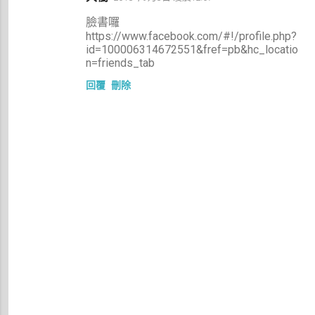
臉書囉
https://www.facebook.com/#!/profile.php?
id=100006314672551&fref=pb&hc_locatio
n=friends_tab
回覆
刪除