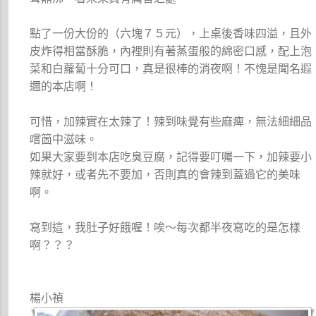
點了一份大份的（六塊７５元），上桌後香味四溢，且外
皮炸得相當酥脆，內裡則有著蒸蛋般的綿密口感，配上泡
菜和白蘿蔔十分可口，真是很棒的消夜啊！不愧是聞名遐
邇的本店啊！
可惜，加辣實在太辣了！辣到味覺有些麻痺，無法細細品
嚐箇中滋味。
如果大家要到本店吃臭豆腐，記得要叮囑一下，加辣要小
辣就好，或者先不要加，否則真的會辣到蓋過它的美味
啊。
寫到這，我肚子好餓喔！唉～每次都半夜寫吃的是怎樣
啊？？？
楊小禎