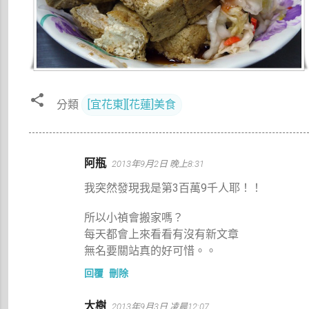
分類
[宜花東][花蓮]美食
留
阿瓶
2013年9月2日 晚上8:31
言
我突然發現我是第3百萬9千人耶！！
所以小禎會搬家嗎？
每天都會上來看看有沒有新文章
無名要關站真的好可惜。。
回覆
刪除
大樹
2013年9月3日 凌晨12:07