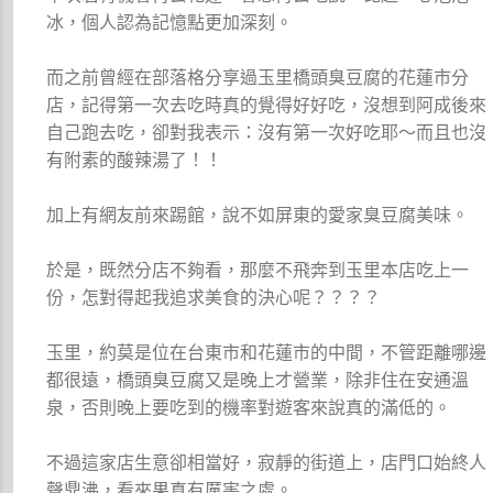
冰，個人認為記憶點更加深刻。
而之前曾經在部落格分享過玉里橋頭臭豆腐的花蓮市分
店，記得第一次去吃時真的覺得好好吃，沒想到阿成後來
自己跑去吃，卻對我表示：沒有第一次好吃耶～而且也沒
有附素的酸辣湯了！！
加上有網友前來踢館，說不如屏東的愛家臭豆腐美味。
於是，既然分店不夠看，那麼不飛奔到玉里本店吃上一
份，怎對得起我追求美食的決心呢？？？？
玉里，約莫是位在台東市和花蓮市的中間，不管距離哪邊
都很遠，橋頭臭豆腐又是晚上才營業，除非住在安通溫
泉，否則晚上要吃到的機率對遊客來說真的滿低的。
不過這家店生意卻相當好，寂靜的街道上，店門口始終人
聲鼎沸，看來果真有厲害之處。