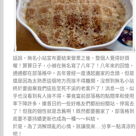
話說，無名小站宣布要結束營業之後，整個人覺得好煩
喔！算算日子，小禎在無名寫了八年了！八年來的回憶，
通通都在部落格中。去年曾經一度湧起搬家的念頭，但是
還是因為太熟悉這個地方而捨不得離開，沒想到無名小站
終於要拋棄我們這些至死不渝的老客戶了！消息一出，似
乎也沒看到有人捨不得，畢竟當前部落格的點閱率和使用
率下降許多，連昔日的一些好格友們都紛紛關站、停寫去
了！但我的個性就是念舊啊！既然都要搬家了，部落格到
底要不要持續更新也成為一種～～糾結。
於是，為了消解煩亂的心情，就讓我來……分享一點清涼的
吧！