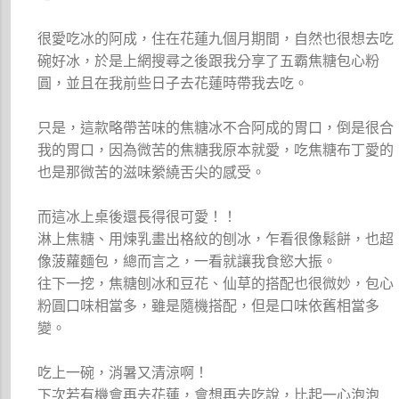
很愛吃冰的阿成，住在花蓮九個月期間，自然也很想去吃
碗好冰，於是上網搜尋之後跟我分享了五霸焦糖包心粉
圓，並且在我前些日子去花蓮時帶我去吃。
只是，這款略帶苦味的焦糖冰不合阿成的胃口，倒是很合
我的胃口，因為微苦的焦糖我原本就愛，吃焦糖布丁愛的
也是那微苦的滋味縈繞舌尖的感受。
而這冰上桌後還長得很可愛！！
淋上焦糖、用煉乳畫出格紋的刨冰，乍看很像鬆餅，也超
像菠蘿麵包，總而言之，一看就讓我食慾大振。
往下一挖，焦糖刨冰和豆花、仙草的搭配也很微妙，包心
粉圓口味相當多，雖是隨機搭配，但是口味依舊相當多
變。
吃上一碗，消暑又清涼啊！
下次若有機會再去花蓮，會想再去吃說，比起一心泡泡