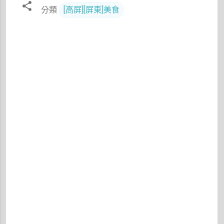
分類
[高屏][屏東]美食
留
言