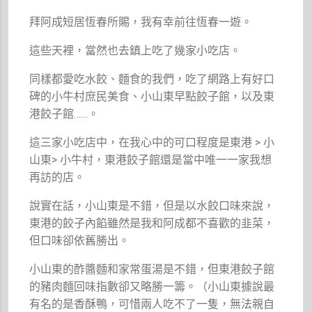
拜阿成短居恆春所賜，我有幸前往恆春一遊。
這些天裡，當然也去鎮上吃了幾家小吃店。
同樣都愛吃水餃、麵食的我們，吃了網路上有好口
碑的小牛村庶民美食、小山東早點餃子館，以及東
港餃子館……。
這三家小吃店中，在我心中的可口程度是東港 > 小
山東> 小牛村，東港餃子館還是當中唯一一家我想
再訪的店。
說實在話，小山東是不錯，但是以水餃口味來說，
東港的餃子內餡雖然是我和阿成都不喜歡的韭菜，
但口味卻依舊勝出。
小山東的酢醬麵和家常蛋湯是不錯，但東港餃子館
的豬肉麵回味指數卻又略勝一籌。（小山東據說最
有名的是香酥鴨，可惜兩人吃不了一隻，無法親自