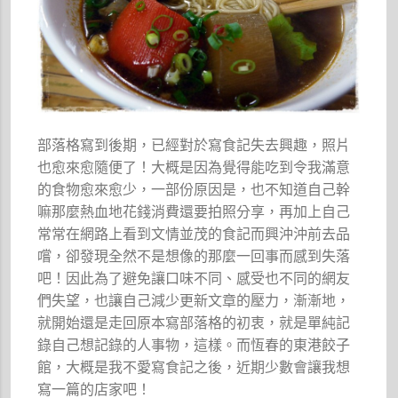
部落格寫到後期，已經對於寫食記失去興趣，照片
也愈來愈隨便了！大概是因為覺得能吃到令我滿意
的食物愈來愈少，一部份原因是，也不知道自己幹
嘛那麼熱血地花錢消費還要拍照分享，再加上自己
常常在網路上看到文情並茂的食記而興沖沖前去品
嚐，卻發現全然不是想像的那麼一回事而感到失落
吧！因此為了避免讓口味不同、感受也不同的網友
們失望，也讓自己減少更新文章的壓力，漸漸地，
就開始還是走回原本寫部落格的初衷，就是單純記
錄自己想記錄的人事物，這樣。而恆春的東港餃子
館，大概是我不愛寫食記之後，近期少數會讓我想
寫一篇的店家吧！