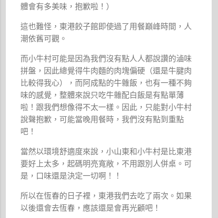
體會有多美味，抱歉啦！）
這也難怪，東港餃子館即使過了用餐巔峰時間，人
潮依舊可觀。
而小牛村可能是因為我們沒有點人人都說讚的滷味
拼盤，因此總覺得牛肉麵的肉塊偏硬（還是牛腱肉
比較得我心），而阿成點的牛雜飯，也有一種不夠
味的感覺，整體來說只吃牛雜配白飯是有點單薄
啦！跟我們想像得不太一樣。因此，只能對小牛村
說聲抱歉，可能當晚用餐時，我們沒有點到重點
吧！
當然以環境舒適度來說，小山東和小牛村是比東港
要好上太多，起碼明亮寬敞，不用跟別人併桌。可
是，口味還是決定一切啊！！
所以在恆春的日子裡，東港我們去吃了兩次。如果
以後還會去恆春，應該還是會再光顧吧！