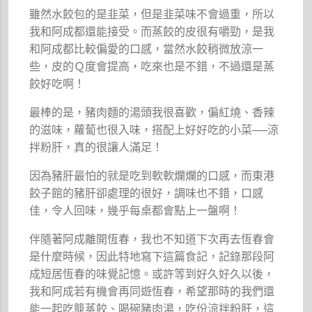
雖然水餃包的是韭菜，但是韭菜味不會過重，所以
我和阿成都還能接受。而蒸餃的皮很有嚼勁，是我
和阿成都比較偏愛的口感，當然水餃稍微放涼一
些，皮的Ｑ度會提高，吃來也是不錯，不過還是蒸
餃好吃啊！
最棒的是，豬肉麵的湯頭我很喜歡，偏紅燒、香辣
的滋味，蘿蔔也很入味，搭配上好好吃的小菜──涼
拌粉肝，真的很讓人滿足！
因為豬肝最怕的就是吃到軟軟爛爛的口感，而東港
餃子館的豬肝卻處理的很好，調味也不錯，口感
佳，令人回味，幾乎每桌都會點上一盤啊！
伴隨著阿成離開恆春，我也不知道下次再去恆春會
是什麼時候，因此特地寫下這篇食記，記錄那段阿
成短居恆春的味覺記憶。或許等到好久好久以後，
我和阿成若有機會再同遊恆春，希望那時的我們還
能一起吃籠蒸餃、喝碗豬肉湯，吃份涼拌粉肝，這