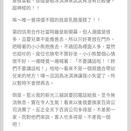
是很喜歡，卻還要點冰淇淋來試試有沒有比較優，
超神經的！！
唉～唯一覺得還不錯的就是乳酪蛋糕了！！
第四信用合作社當時雖是新開幕，但人潮還是很
多，且嬰兒車不能推進去，所以只好寄放在門外，
把睡著的小小熊抱進去，不過因為裡面人多，當然
也挺吵的，座位也狹窄不算好坐，小小熊整個心情
很不好，一邊睡覺一邊喊著：「不要講話啦！！妳
們不要講話啦！」哈哈～看來不是一個很適合帶幼
兒來的地方！噗～且因為冰淇淋讓我小失望了，所
以暫時不會想再去。
倒是，惹火我的新光三越說要回電話給我，至今無
消無息，實在令人生氣！看來以後我要換家百貨公
司消費了，反正全天下百貨公司多得是，不差那一
家，而對他們來說，客人也多得是，不差我一個
吧！