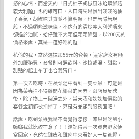
怒的心情，而當天的「日式柚子胡椒風味蛤蠣鮮菇
義大利麵」也的確可口，入口時先是飄出淡淡的柚
子香氣，胡椒味其實並不算明顯，也是若隱若現
般，不過麵條滋味佳，不像有的清炒義大利麵嚐來
卻過於油膩，蛤仔雖不大顆但顆顆鮮甜，以200元的
價格來說，真是一道好吃的麵！
花俏的我，當然選擇加55元的套餐，這家店沒有額
外加服務費，套餐則可選飲料、沙拉或湯、甜點，
甜點的起士布丁也合我胃口。
第一次去吃時，在蔬菜湯中看到一隻菜蟲，可能是
因為菜蟲捨不得離開花椰菜的因素，跟店員反映
後，除了換上ㄧ碗湯之外，當天我和姊姊加價點的
套餐金額都被扣掉了，算是有兼顧到服務面吧！
話說，吃到菜蟲我是不會覺得怎樣，如果是吃到小
蟑螂我就比較在意了！！還記得某一次買吉野家便
當回家，竟然在雞皮和雞肉中夾著好大一隻蒼蠅，