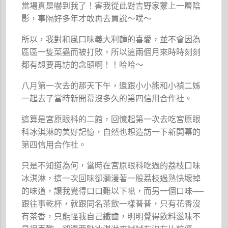
當場真是嚇到我了！害我從此對吉野家蒙上一層陰
影，事隔好多年才敢再去買說～噗～
所以，我對和風口味義大利麵的喜愛，並不會因為
區區一隻菜蟲而被打敗，所以這兩個月來時時刻刻
都有想要再訪的念頭啊！！哈哈～
八月第一次去的那天下午，還跟小小熊和小禎二姊
一起去了當時新開幕沒多久的第四信用合作社。
這算是宮原眼科的二館，回憶起第一次去吃宮原眼
科冰淇淋的美好記憶，自然也想造訪一下新開幕的
第四信用合作社。
只是不知道為何，當時在宮原眼科吃過的荔枝口味
冰淇淋，這一次回味卻瀰漫著一股荔枝過熟快壞掉
的味道，讓我覺得口口難以下嚥，而另一個口味──
跟往事乾杯，就跟同名茶飲一樣普普，只有花香沒
有茶香，只能怪我自己鐵齒，明明覺得飲料滋味不