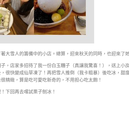
有著大雪人的籌備中的小店。總算，迎來秋天的同時，也迎來了
糰子，店家多招待了我一份白玉糰子（真讓我驚喜！），送上小
後，很快變成仙草凍了！再把雪人推倒（我卡粗暴）後吃冰，甜
量很精緻，算是吃可愛吃新奇的，不用担心吃太飽！
哩！下回再去嚐試栗子刨冰！