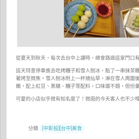
從夏天到秋天，每次去台中上課時，總會路過這家門口
這天特意停車進去吃烤糰子和雪人刨冰，點了一串抹茶
著烤至微焦。雪人刨冰附上一杯燒仙草，淋在雪人周圍
嫩，配上紅豆、黑糖、糰子等配料，口味還不錯，但份
可愛的小店似乎微有知名度了！微雨的今天客人也不少
分類
[中彰投][台中]美食