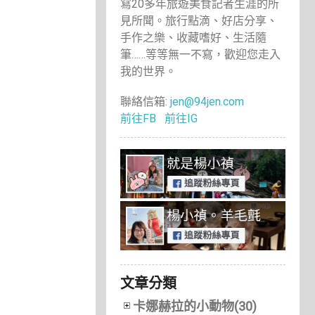
寫20多年旅遊美食記者生涯的所
見所聞。旅行點滴、好店分享、
手作之樂、收藏嗜好、生活隨
筆……等等無一不寫，歡迎您走入
我的世界。
聯絡信箱:
jen@94jen.com
前往FB
前往IG
文章分類
卡娜赫拉的小動物(30)