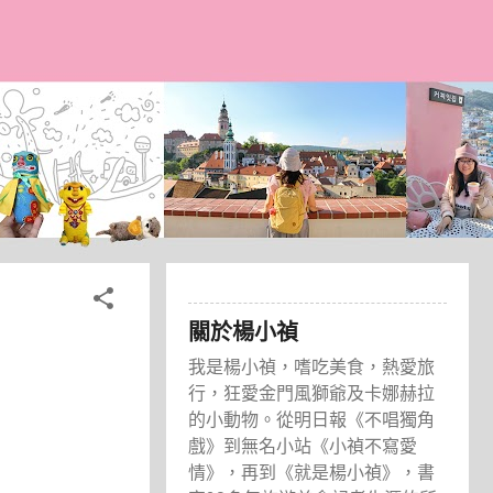
關於楊小禎
我是楊小禎，嗜吃美食，熱愛旅
行，狂愛金門風獅爺及卡娜赫拉
的小動物。從明日報《不唱獨角
戲》到無名小站《小禎不寫愛
情》，再到《就是楊小禎》，書