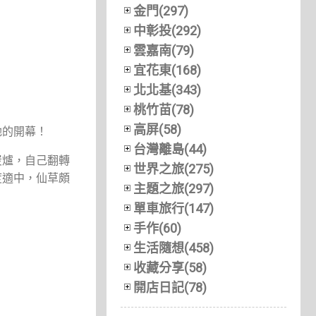
金門(297)
中彰投(292)
雲嘉南(79)
宜花東(168)
北北基(343)
桃竹苗(78)
高屏(58)
她的開幕！
台灣離島(44)
炭爐，自己翻轉
世界之旅(275)
度適中，仙草頗
主題之旅(297)
單車旅行(147)
手作(60)
生活隨想(458)
收藏分享(58)
開店日記(78)