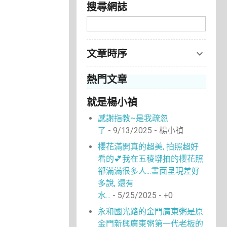
搜尋網誌
文章時序
熱門文章
就是楊小禎
感謝指教~是我疏忽
了
- 9/13/2025
- 楊小禎
櫻花滿開真的超美, 拍照超好
看的💕我在五稜墎拍的櫻花照
郤滿滿很多人...畫面呈現差好
多說, 還有
水...
- 5/25/2025
- +0
永和國光路的金門廣東粥是原
金門新興廣東粥第一代老板的