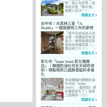
間價位較親民的牛排
時，就心生好奇，因
餐廳……，最終，小禎
為這兒是「春水堂」
選定了阿姨及表弟剛
創辦人劉漢介的私人
去吃過的「法森小
招待所，只對會員開
閱讀全文 »
館」，理由很簡單：
放預約入住、用餐。
歐法套餐1680元起的
自從十多年前搬回彰
台中市∣米其林三星「JL
價位可以接受，而且
化之後，小禎才開始
Studio」一圓我期待三年的夢想
不是無菜單料理，從
上春水堂吃飯、喝
開胃菜、湯品、主
「我今天去採訪JL的
茶，有一度還把春水
菜、甜點等，通通可
主廚，他講話好有渲
堂當麵店在吃，每週
以選自己喜歡的，小
染力，搞得我現在好
到台中上課時，總忍
禎覺得能夠自由搭配
想去吃他做的菜。」
不住奔入春水堂，點
很讚！而且「法森小
猶記得三年半前，當
上一碗「XO醬拌麵」
館」是台中老字號的
米其林評鑑要來台中
搭配一杯茶飲，後來
閱讀全文 »
法式餐廳，網路好評
之前，我接搞的雜誌
也嘗試過其他茶點，
不斷，能夠屹立不搖
做了一次得獎預測，
對春水堂的餐飲很有
彰化市「isaac toast 彰化曉陽
這麼多年，一定有它
於是我因為工作踏入
信心。因此，一得知
店」∣韓國奶油吐司全天候吃得
的道理在呀！
JL Studio，當天回家
秋山居是春水堂創辦
到，現點現煎口感酥香餡料多樣
之後，我就迫不及待
人開設的，感覺就是
化
對嚴師厲友嚷嚷著。
品質保證，對喜愛美
從事美食採訪20多
食的小禎而言，自然
來自韓國的連鎖奶油
年，只採訪沒吃的店
深具吸引力。
吐司店「isaac
也不計其數，但從沒
toast」（愛時刻）終
有一家餐廳讓我這樣
於進駐彰化了！從掛
充滿渴望，留下「真
上招牌那一刻起，小
的好想吃吃看」的懸
禎就想著找時間來吃
閱讀全文 »
念。
吃看。之前就關注這
家連鎖店許久，只是