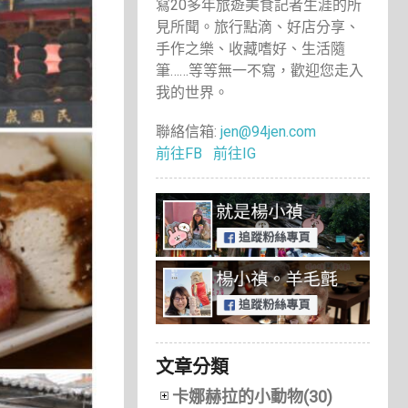
寫20多年旅遊美食記者生涯的所
見所聞。旅行點滴、好店分享、
手作之樂、收藏嗜好、生活隨
筆……等等無一不寫，歡迎您走入
我的世界。
聯絡信箱:
jen@94jen.com
前往FB
前往IG
文章分類
卡娜赫拉的小動物(30)