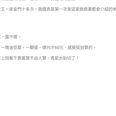
大王。來金門十多次，我還真是第一次來這家旅遊書都會介紹的
！
膩，還不錯。
一塊油豆腐，一顆蛋，總共才60元，感覺挺划算的。
盤上刻著千算萬算不由人算，真是太貼切了！