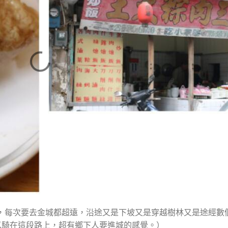
北角，每次要去金城都超遠，沿途又是下坡又是穿越樹林又是途經數
以騎在這段路上，超有鄉下人要進城的感覺。）