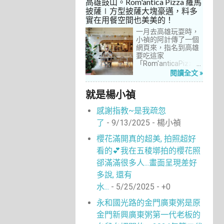
高雄鼓山。Rom'antica Pizza 羅馬
每次去台中誘惑實在
披薩∣方型披薩大塊豪邁，料多
太多了！就……，這一
實在用餐空間也美美的！
次離家這麼近，不來
吃真的說不過去。
一月去高雄玩耍時，
小禎的阿計傳了一個
網頁來，指名到高雄
要吃這家
「Rom'anticaPizza
羅馬披薩」，看了圖
閱讀全文 »
片及介紹，思緒瞬間
被拉回了18年前的義
就是楊小禎
大利。當年遊義大利
時，就在街頭看到不
感謝指教~是我疏忽
少披薩店，一字排開
的各式披薩看起來琳
了
- 9/13/2025
- 楊小禎
瑯滿目，走進店內就
能點上一塊喜愛的口
櫻花滿開真的超美, 拍照超好
味大快朵頤，真的好
看的💕我在五稜墎拍的櫻花照
懷念啊！沒想到台灣
也有類似的披薩店。
郤滿滿很多人...畫面呈現差好
走！就到高雄吃披薩
多說, 還有
去！
水...
- 5/25/2025
- +0
永和國光路的金門廣東粥是原
金門新興廣東粥第一代老板的