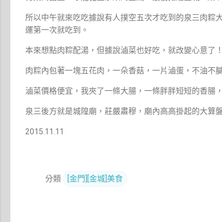
所以中午就來吃吃據說有人撲空五次才吃到的泉三肉粽
運第一次就吃到。
本來想點肉粽配湯，但據說滷菜也好吃，就改變心意了
肉粽內包著一塊五花肉，一朵香菇，一片滷蛋，不油不
滷菜價格便宜，我夾了一條大腸，一條胖胖短短的香腸，
泉三後方就是城隍廟，莊嚴肅穆，廟內高高掛起的大算
2015.11.11
分類
[金門][金城]美食
留
言