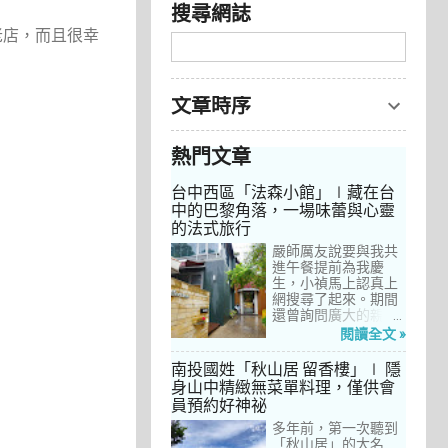
搜尋網誌
老店，而且很幸
文章時序
熱門文章
台中西區「法森小館」∣藏在台
中的巴黎角落，一場味蕾與心靈
的法式旅行
嚴師厲友說要與我共
進午餐提前為我慶
生，小禎馬上認真上
網搜尋了起來。期間
還曾詢問廣大的親友
們有沒有推薦的餐
閱讀全文 »
廳，但是只有小禎的
阿姨及桄甄老師誠懇
南投國姓「秋山居 留香樓」∣ 隱
給我建議，其他都是
身山中精緻無菜單料理，僅供會
一堆來亂的！哈～ 從
員預約好神祕
台北君品酒店的「頤
宮」到台中的
多年前，第一次聽到
「澀」，再比較了幾
「秋山居」的大名