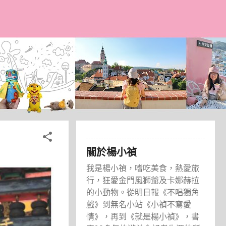
關於楊小禎
我是楊小禎，嗜吃美食，熱愛旅
行，狂愛金門風獅爺及卡娜赫拉
的小動物。從明日報《不唱獨角
戲》到無名小站《小禎不寫愛
情》，再到《就是楊小禎》，書