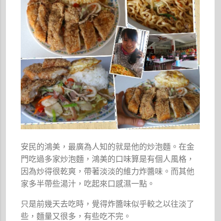
安民的鴻美，最廣為人知的就是他的炒泡麵。在金
門吃過多家炒泡麵，鴻美的口味算是有個人風格，
因為炒得很乾爽，帶著淡淡的維力炸醬味。而其他
家多半帶些湯汁，吃起來口感濕一點。
只是前幾天去吃時，覺得炸醬味似乎較之以往淡了
些，麵量又很多，有些吃不完。