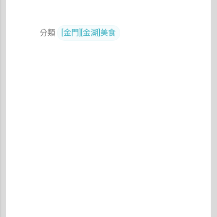
分類
[金門][金湖]美食
留
言