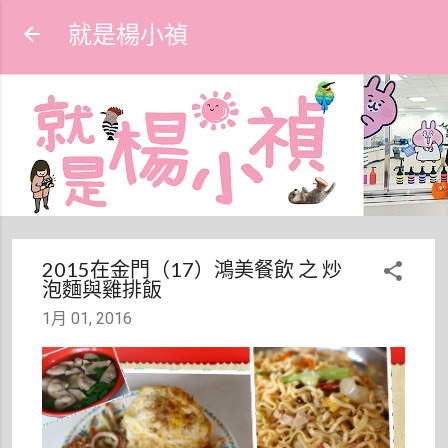
跳到主要內容
就是楊小禎
2015在金門（17）鴻美餐飲 之 炒
泡麵與雞排飯
1月 01, 2016