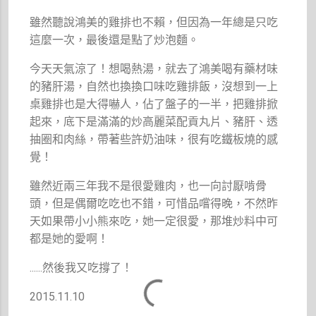
雖然聽說鴻美的雞排也不賴，但因為一年總是只吃
這麼一次，最後還是點了炒泡麵。
今天天氣涼了！想喝熱湯，就去了鴻美喝有藥材味
的豬肝湯，自然也換換口味吃雞排飯，沒想到一上
桌雞排也是大得嚇人，佔了盤子的一半，把雞排掀
起來，底下是滿滿的炒高麗菜配貢丸片、豬肝、透
抽圈和肉絲，帶著些許奶油味，很有吃鐵板燒的感
覺！
雖然近兩三年我不是很愛雞肉，也一向討厭啃骨
頭，但是偶爾吃吃也不錯，可惜品嚐得晚，不然昨
天如果帶小小熊來吃，她一定很愛，那堆炒料中可
都是她的愛啊！
......然後我又吃撐了！
2015.11.10