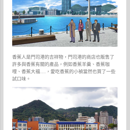
香蕉人是門司港的吉祥物，門司港的商店也販售了
許多與香蕉有關的產品，例如香蕉羊羹、香蕉咖
哩、香蕉大福……，愛吃香蕉的小禎當然也買了一些
試口味。