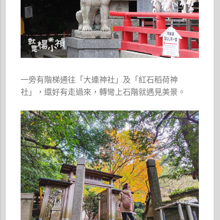
一旁有階梯通往「大連神社」及「紅石稻荷神
社」，還好有走過來，轉彎上石階就遇見美景。