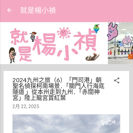
跳到主要內容
就是楊小禎
2024九州之旅（6）「門司港」朝
聖名偵探柯南場景․「關門人行海底
隧道 」從本州走到九州․「赤間神
宮」陸上龍宮賞紅葉
2月 22, 2025