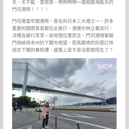
天，天不藍、雲很厚，啊啊啊啊～還我碧海藍天的
門司港啊！！！！
門司港當年開港時，曾名列日本三大港之一，許多
重要的國際貿易都在此進行，港邊也林立著商行、
洋樓及銀行等等。就地理位置而言，門司港隔著關
門海峽與本州的下關市相望，而馬關條約的簽訂地
就在下關的春帆樓，感覺上是不是沒那麼陌生了？