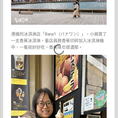
港邊的冰淇淋店「Bana1（バナワン）」，小禎買了
一支香蕉冰淇淋，看店員將香蕉切碎加入冰淇淋機
中，一看就好好吃，香蕉味也很濃郁。