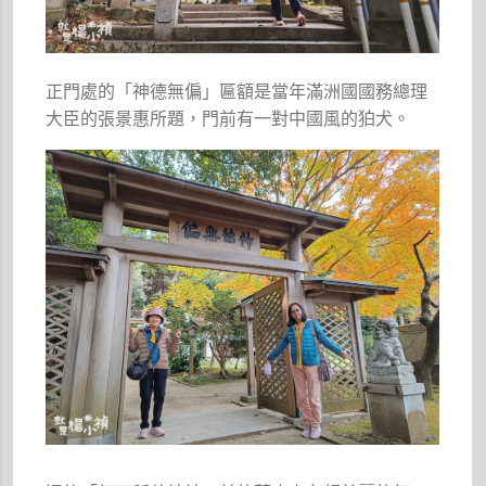
正門處的「神德無偏」匾額是當年滿洲國國務總理
大臣的張景惠所題，門前有一對中國風的狛犬。