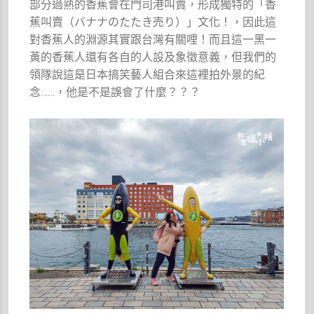
部分過熟的香蕉會在門司港叫賣，形成獨特的「香
蕉叫賣（バナナのたたき売り）」文化！，因此這
對香蕉人的淵源其實跟台灣有關哩！而且這一黑一
黃的香蕉人還有各自的人設及象徵意義，但我們的
領隊說這是日本搞笑藝人組合來這裡拍外景的紀
念……，他是不是誤會了什麼？？？