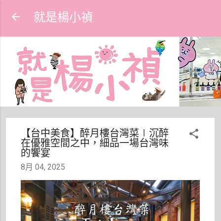
跳到主要內容
就是楊小禎
【台中美食】醉月樓台灣菜∣沉醉
在優雅空間之中，細品一場台灣味
的饗宴
8月 04, 2025