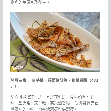
涮嘴的芋頭片及花生。
醉月三拼──麻芛棒、蘿蔔絲酥餅、紫蘇蝦藕（480
元）
點心可以選擇三拼、五拼或七拼，有菜頭粿、芋
粿、鹽酥雞、艾草粄、高粱酒香腸……等非常具有台
灣風味的小吃，也有烤蘆筍可供選擇。