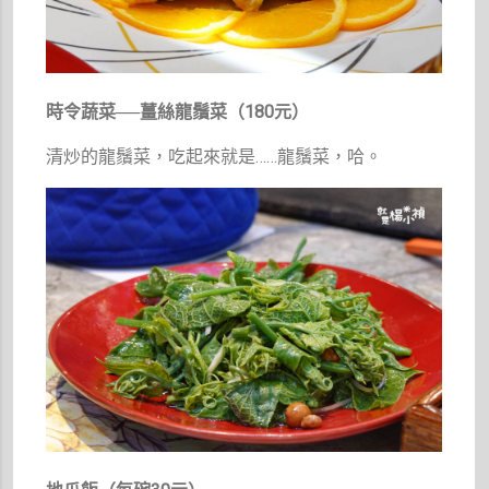
時令蔬菜──薑絲龍鬚菜（180元）
清炒的龍鬚菜，吃起來就是……龍鬚菜，哈。