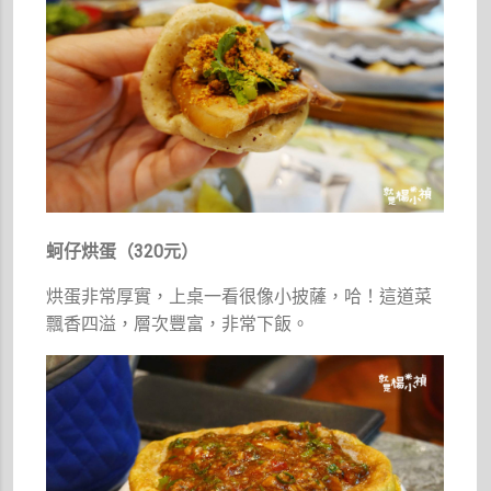
蚵仔烘蛋（320元）
烘蛋非常厚實，上桌一看很像小披薩，哈！這道菜
飄香四溢，層次豐富，非常下飯。