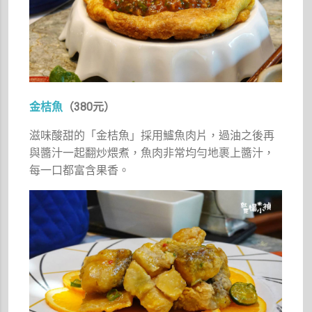
金桔魚
（380元）
滋味酸甜的「金桔魚」採用鱸魚肉片，過油之後再
與醬汁一起翻炒煨煮，魚肉非常均勻地裹上醬汁，
每一口都富含果香。