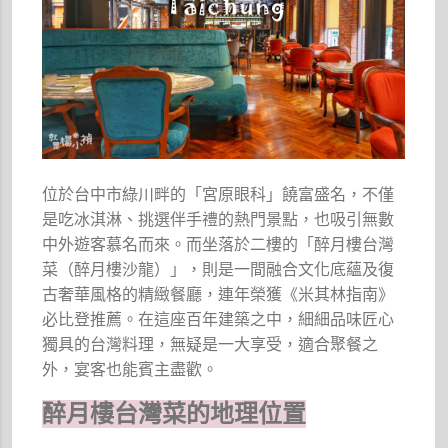
位於台中市綠川畔的「宮原眼科」饒富盛名，不僅
是吃冰淇淋、挑選伴手禮的熱門景點，也吸引無數
中外遊客慕名而來。而坐落於二樓的「醉月樓台灣
菜（醉月樓沙龍）」，則是一間融合文化底蘊及復
古奢華風格的精緻餐廳，連年榮獲《米其林指南》
必比登推薦。在這座百年建築之中，細細品味匠心
獨具的台灣料理，無疑是一大享受，適合聚餐之
外，宴客也能賓主盡歡。
醉月樓台灣菜的地理位置