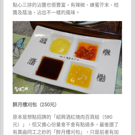
點心三拼的沾醬也很豐富，有辣椒、蜂蜜芥末、桔
醬及蔭油，沾出不一樣的風味。
醉月樓刈包（250元）
原本是想點招牌的「紹興酒紅燒肉百頁結（580
元）」，但又擔心份量會不會有點過多，最後選了
有異曲同工之妙的「醉月樓刈包」，只是前者有加