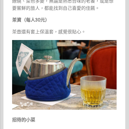
繚繞、菜色多變，無論是熟悉台味的老饕，或是想
要嘗鮮的旅人，都能找到自己喜愛的佳餚。
茶資（每人30元）
茶壺還有套上保溫套，感覺很貼心。
招待的小菜