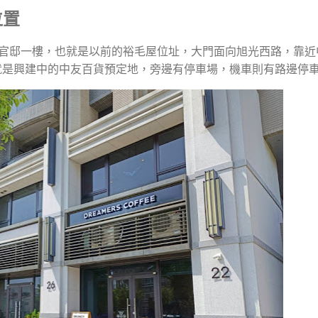
位置
的德鑫世紀官邸一樓，也就是以前的裕毛屋位址，大門面向旭光西路，靠
就是興建中的中友百貨預定地，旁邊有停車場，機車則有路邊停