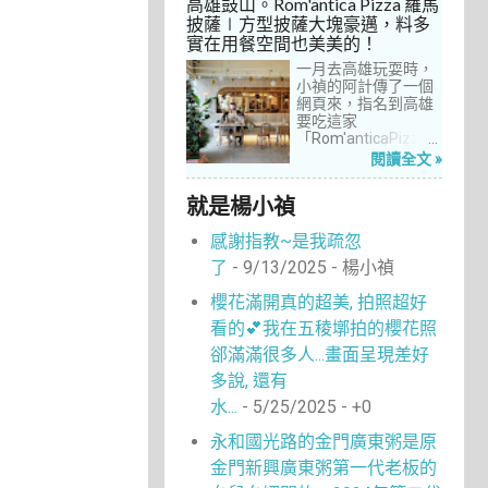
高雄鼓山。Rom'antica Pizza 羅馬
每次去台中誘惑實在
披薩∣方型披薩大塊豪邁，料多
太多了！就……，這一
實在用餐空間也美美的！
次離家這麼近，不來
吃真的說不過去。
一月去高雄玩耍時，
小禎的阿計傳了一個
網頁來，指名到高雄
要吃這家
「Rom'anticaPizza
羅馬披薩」，看了圖
閱讀全文 »
片及介紹，思緒瞬間
被拉回了18年前的義
就是楊小禎
大利。當年遊義大利
時，就在街頭看到不
感謝指教~是我疏忽
少披薩店，一字排開
的各式披薩看起來琳
了
- 9/13/2025
- 楊小禎
瑯滿目，走進店內就
能點上一塊喜愛的口
櫻花滿開真的超美, 拍照超好
味大快朵頤，真的好
看的💕我在五稜墎拍的櫻花照
懷念啊！沒想到台灣
也有類似的披薩店。
郤滿滿很多人...畫面呈現差好
走！就到高雄吃披薩
多說, 還有
去！
水...
- 5/25/2025
- +0
永和國光路的金門廣東粥是原
金門新興廣東粥第一代老板的