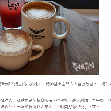
進一處能暫時卸下煩憂的小天地，一樓的挑高空間令人倍感放鬆，二樓
香醇誘人，餐點更是全蔬食選擇，從沙拉、義大利麵、早午餐，
品味香氣，一邊望著窗外人來人往，時間好像也慢了下來。