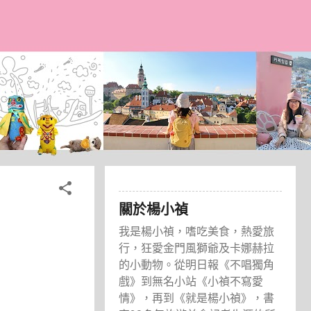
關於楊小禎
我是楊小禎，嗜吃美食，熱愛旅
行，狂愛金門風獅爺及卡娜赫拉
的小動物。從明日報《不唱獨角
戲》到無名小站《小禎不寫愛
情》，再到《就是楊小禎》，書