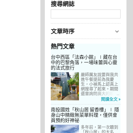
搜尋網誌
文章時序
熱門文章
台中西區「法森小館」∣藏在台
中的巴黎角落，一場味蕾與心靈
的法式旅行
嚴師厲友說要與我共
進午餐提前為我慶
生，小禎馬上認真上
網搜尋了起來。期間
還曾詢問廣大的親友
們有沒有推薦的餐
閱讀全文 »
廳，但是只有小禎的
阿姨及桄甄老師誠懇
南投國姓「秋山居 留香樓」∣ 隱
給我建議，其他都是
身山中精緻無菜單料理，僅供會
一堆來亂的！哈～ 從
員預約好神祕
台北君品酒店的「頤
宮」到台中的
多年前，第一次聽到
「澀」，再比較了幾
「秋山居」的大名