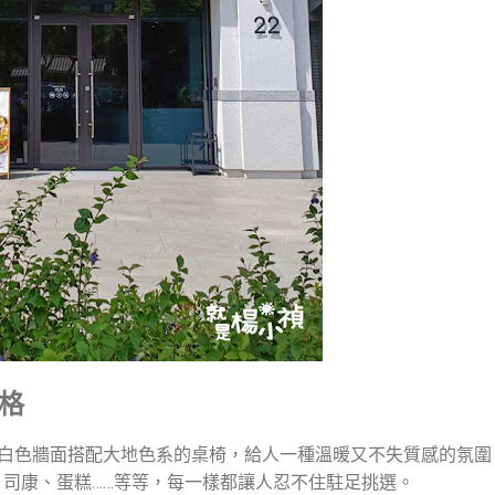
風格
風，清爽的白色牆面搭配大地色系的桌椅，給人一種溫暖又不失質感的氛
司康、蛋糕……等等，每一樣都讓人忍不住駐足挑選。