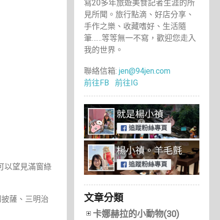
寫20多年旅遊美食記者生涯的所
見所聞。旅行點滴、好店分享、
手作之樂、收藏嗜好、生活隨
筆……等等無一不寫，歡迎您走入
我的世界。
聯絡信箱:
jen@94jen.com
前往FB
前往IG
則可以望見滿窗綠
文章分類
到披薩、三明治
卡娜赫拉的小動物(30)