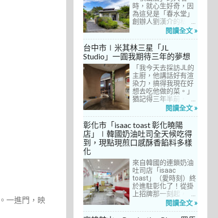
間價位較親民的牛排
時，就心生好奇，因
餐廳……，最終，小禎
為這兒是「春水堂」
選定了阿姨及表弟剛
創辦人劉漢介的私人
去吃過的「法森小
招待所，只對會員開
閱讀全文 »
館」，理由很簡單：
放預約入住、用餐。
歐法套餐1680元起的
自從十多年前搬回彰
台中市∣米其林三星「JL
價位可以接受，而且
化之後，小禎才開始
Studio」一圓我期待三年的夢想
不是無菜單料理，從
上春水堂吃飯、喝
開胃菜、湯品、主
「我今天去採訪JL的
茶，有一度還把春水
菜、甜點等，通通可
主廚，他講話好有渲
堂當麵店在吃，每週
以選自己喜歡的，小
染力，搞得我現在好
到台中上課時，總忍
禎覺得能夠自由搭配
想去吃他做的菜。」
不住奔入春水堂，點
很讚！而且「法森小
猶記得三年半前，當
上一碗「XO醬拌麵」
館」是台中老字號的
米其林評鑑要來台中
搭配一杯茶飲，後來
閱讀全文 »
法式餐廳，網路好評
之前，我接搞的雜誌
也嘗試過其他茶點，
不斷，能夠屹立不搖
做了一次得獎預測，
對春水堂的餐飲很有
彰化市「isaac toast 彰化曉陽
這麼多年，一定有它
於是我因為工作踏入
信心。因此，一得知
店」∣韓國奶油吐司全天候吃得
的道理在呀！
JL Studio，當天回家
秋山居是春水堂創辦
到，現點現煎口感酥香餡料多樣
之後，我就迫不及待
人開設的，感覺就是
化
對嚴師厲友嚷嚷著。
品質保證，對喜愛美
從事美食採訪20多
食的小禎而言，自然
來自韓國的連鎖奶油
年，只採訪沒吃的店
深具吸引力。
吐司店「isaac
也不計其數，但從沒
toast」（愛時刻）終
有一家餐廳讓我這樣
於進駐彰化了！從掛
充滿渴望，留下「真
上招牌那一刻起，小
圍。一進門，映
的好想吃吃看」的懸
禎就想著找時間來吃
閱讀全文 »
念。
吃看。之前就關注這
家連鎖店許久，只是