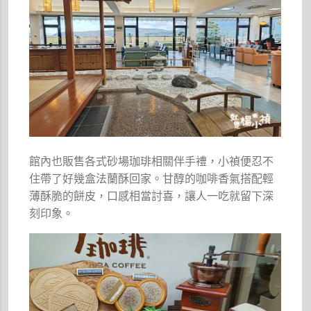
館內也販售各式砂場珈琲相關伴手禮，小禎便忍不
住帶了好幾盒法蘭酥回家。甘醇的咖啡香氣搭配輕
薄酥脆的餅皮，口感相當討喜，讓人一吃就留下深
刻印象。