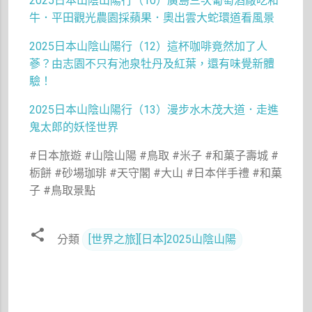
2025日本山陰山陽行（10）廣島三次葡萄酒廠吃和
牛．平田觀光農園採蘋果．奧出雲大蛇環道看風景
2025
12
日本山陰山陽行（
）這杯咖啡竟然加了人
蔘？由志園不只有池泉牡丹及紅葉，還有味覺新體
驗！
2025
13
日本山陰山陽行（
）漫步水木茂大道．走進
鬼太郎的妖怪世界
#日本旅遊 #山陰山陽 #鳥取 #米子 #和菓子壽城 #
栃餅 #砂場珈琲 #天守閣 #大山 #日本伴手禮 #和菓
子 #鳥取景點
分類
[世界之旅][日本]2025山陰山陽
留
言