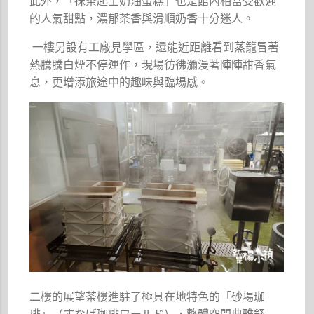
此外，「抹茶起士奶油蛋糕」也是館內相當受歡迎
的人氣甜點，濃郁茶香與滑順奶香十分迷人。
一樓另設有工廠見學區，還能近距離看到蒸籠冒著
熱騰騰白煙不停運作，現場彷彿瀰漫著陣陣甜香氣
息，更增添旅途中的趣味與臨場感。
二樓的展望茶樓進駐了極具在地特色的「砂場珈