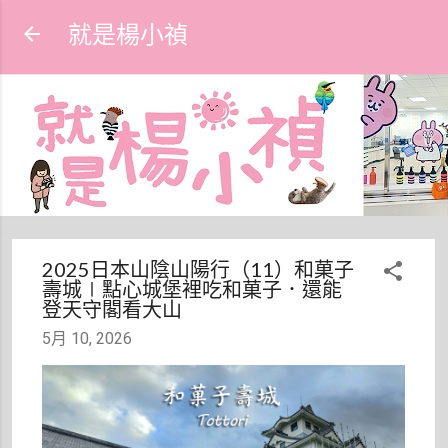
跳到主要內容
就是楊小禎
2025日本山陰山陽行（11）和菓子
壽城∣點心城堡裡吃和菓子．還能
登天守閣看大山
5月 10, 2026