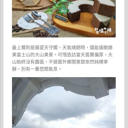
最上層則是展望天守閣，天氣晴朗時，還能遠眺媲
美富士山的大山美景。可惜造訪當天雲層偏厚，大
山始終沒有露面，不過窗外鄉間景致依然純樸寧
靜，別有一番悠閒氣息。