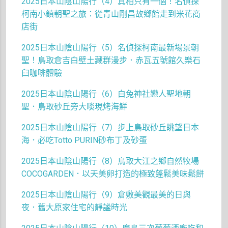
2025日本山陰山陽行（4）真相只有一個！名偵探
柯南小鎮朝聖之旅：從青山剛昌故鄉館走到米花商
店街
2025日本山陰山陽行（5）名偵探柯南最新場景朝
聖！鳥取倉吉白壁土藏群漫步．赤瓦五號館久樂石
臼咖啡體驗
2025日本山陰山陽行（6）白兔神社戀人聖地朝
聖．鳥取砂丘旁大啖現烤海鮮
2025日本山陰山陽行（7）步上鳥取砂丘眺望日本
海．必吃Totto PURIN砂布丁及砂蛋
2025日本山陰山陽行（8）鳥取大江之鄉自然牧場
COCOGARDEN．以天美卵打造的極致蓬鬆美味鬆餅
2025日本山陰山陽行（9）倉敷美觀最美的日與
夜．舊大原家住宅的靜謐時光