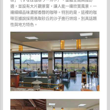
琲」（すなば珈琲ワールド），整體空間典雅舒
適，並設有大片觀景窗，讓人能一邊欣賞風景，一
邊細細品味濃郁香醇的咖啡。特別的是，這裡的咖
啡豆據說採用鳥取砂丘的沙子進行烘焙，別具話題
性與地方特色。