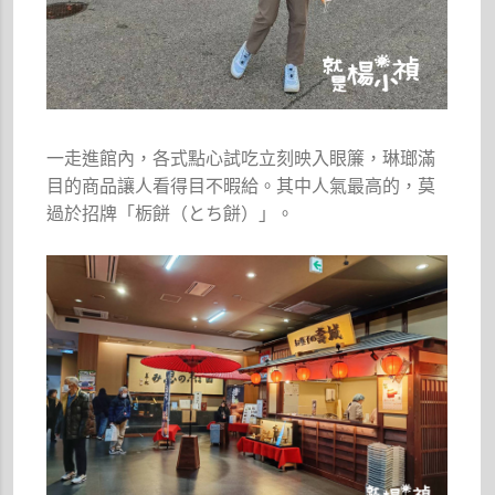
一走進館內，各式點心試吃立刻映入眼簾，琳瑯滿
目的商品讓人看得目不暇給。其中人氣最高的，莫
過於招牌「栃餅（とち餅）」。