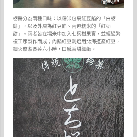
栃餅分為兩種口味：以糯米包裹紅豆餡的「白栃
餅」，以及外層為紅豆餡、內包糯米的「紅栃
餅」。兩者皆在糯米中加入七葉樹果實，並經過繁
複工序製作而成；內餡紅豆則選用北海道產紅豆，
細火熬煮長達六小時，口感香甜細緻。