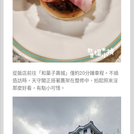
從飯店前往「和菓子壽城」僅約20分鐘車程。不過
造訪時，天守閣正搭著鷹架在整修中，拍起照來沒
那麼好看，有點小可惜。