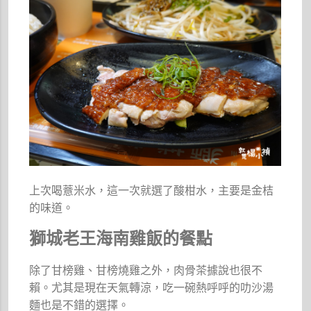
上次喝薏米水，這一次就選了酸柑水，主要是金桔
的味道。
獅城老王海南雞飯的餐點
除了甘榜雞、甘榜燒雞之外，肉骨茶據說也很不
賴。尤其是現在天氣轉涼，吃一碗熱呼呼的叻沙湯
麵也是不錯的選擇。