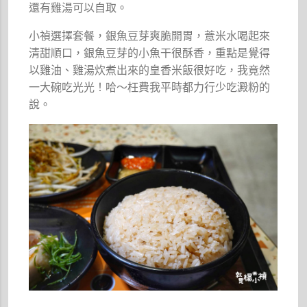
還有雞湯可以自取。
小禎選擇套餐，銀魚豆芽爽脆開胃，薏米水喝起來
清甜順口，銀魚豆芽的小魚干很酥香，重點是覺得
以雞油、雞湯炊煮出來的皇香米飯很好吃，我竟然
一大碗吃光光！哈～枉費我平時都力行少吃澱粉的
說。