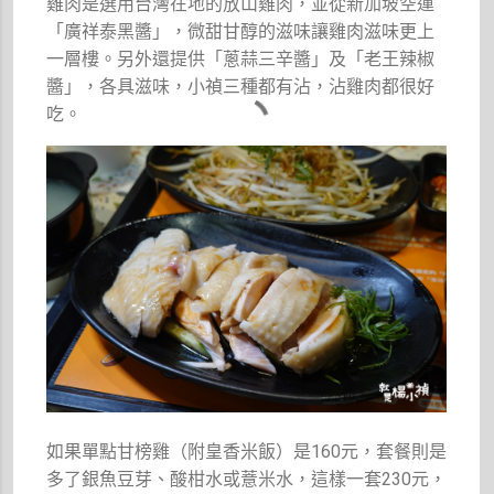
雞肉是選用台灣在地的放山雞肉，並從新加坡空運
「廣祥泰黑醬」，微甜甘醇的滋味讓雞肉滋味更上
一層樓。另外還提供「蔥蒜三辛醬」及「老王辣椒
醬」，各具滋味，小禎三種都有沾，沾雞肉都很好
吃。
如果單點甘榜雞（附皇香米飯）是160元，套餐則是
多了銀魚豆芽、酸柑水或薏米水，這樣一套230元，