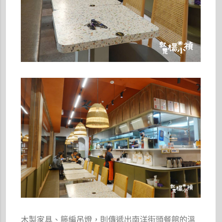
木製家具、籐編吊燈，則傳遞出南洋街頭餐館的溫