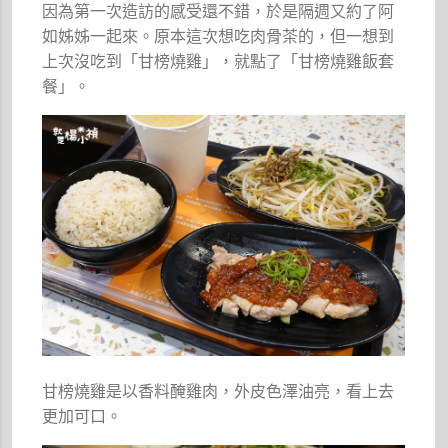
因為第一次造訪的感受還不錯，於是隔週又約了阿
如姊姊一起來。原本這次想吃肉骨茶的，但一想到
上次沒吃到「甘榜燒雞」，就點了「甘榜燒雞飯套
餐」。
甘榜燒雞是以香料醃雞肉，外皮色澤油亮，看上去
更加可口。