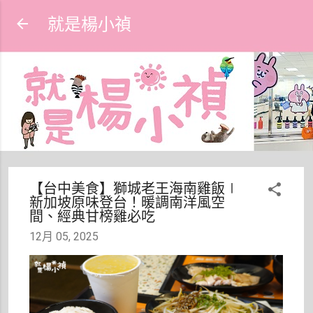
跳到主要內容
就是楊小禎
【台中美食】獅城老王海南雞飯∣
新加坡原味登台！暖調南洋風空
間、經典甘榜雞必吃
12月 05, 2025