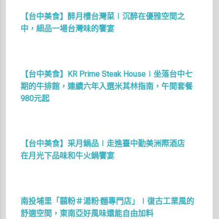
【台中美食】醉月樓台灣菜∣沉醉在優雅空間之
中，細品一場台灣味的饗宴
【台中美食】KR Prime Steak House∣坐落台中七
期的牛排館，連續六年入選米其林指南，午間套餐
980元起
【台中美食】采月鍋品∣走進臺中勤美洲際酒店
在月光下品味和牛火鍋饗宴
南投埔里「囍粉＃湯粉·麵專門店」∣復古工業風的
舒適空間，東南亞好風味還能自由加料